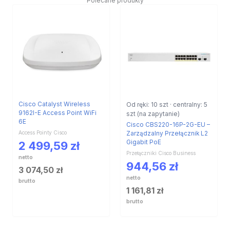
Polecane produkty
Cisco Catalyst Wireless
Od ręki: 10 szt · centralny: 5
9162I-E Access Point WiFi
szt (na zapytanie)
6E
Cisco CBS220-16P-2G-EU –
Access Pointy Cisco
Zarządzalny Przełącznik L2
Gigabit PoE
2 499,59
zł
Przełączniki Cisco Business
netto
944,56
zł
3 074,50
zł
netto
brutto
1 161,81
zł
brutto