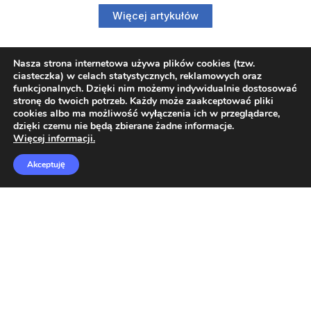
Więcej artykułów
Nasza strona internetowa używa plików cookies (tzw.
ciasteczka) w celach statystycznych, reklamowych oraz
funkcjonalnych. Dzięki nim możemy indywidualnie dostosować
stronę do twoich potrzeb. Każdy może zaakceptować pliki
Regulamin
cookies albo ma możliwość wyłączenia ich w przeglądarce,
dzięki czemu nie będą zbierane żadne informacje.
Informacje o ODO
Więcej informacji.
O nas
Akceptuję
Formularz kontaktowy
Polsoft Engineering Sp. z o.o.
ul. 73 Pułku Piechoty 1, 40-467 Katowice
Skontaktuj się z nami:
32 209 80 39
E-mail:
CISCO@POLSOFT.PL