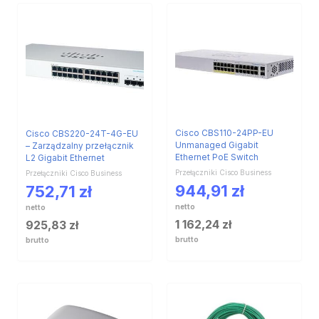
Cisco CBS110-24PP-EU
Cisco CBS220-24T-4G-EU
Unmanaged Gigabit
– Zarządzalny przełącznik
Ethernet PoE Switch
L2 Gigabit Ethernet
Przełączniki Cisco Business
Przełączniki Cisco Business
944,91
zł
752,71
zł
netto
netto
1 162,24
zł
925,83
zł
brutto
brutto