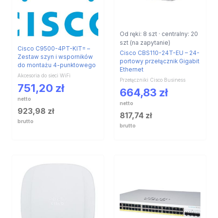
Od ręki: 8 szt · centralny: 20
szt (na zapytanie)
Cisco C9500-4PT-KIT= –
Cisco CBS110-24T-EU – 24-
Zestaw szyn i wsporników
portowy przełącznik Gigabit
do montażu 4-punktowego
Ethernet
Akcesoria do sieci WiFi
Przełączniki Cisco Business
751,20
zł
664,83
zł
netto
netto
923,98
zł
817,74
zł
brutto
brutto