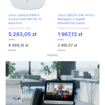
Cisco Catalyst 9166I-E
Cisco CBS220-24P-4X-EU
Access Point WiFi 6E Tri-
Managed L2 Gigabit
Band 4×4
Ethernet PoE Switch
Access Pointy Cisco
Przełączniki Cisco Business
5 283,05
zł
1 967,13
zł
netto
netto
6 498,15
zł
2 419,57
zł
brutto
brutto
Artykuły