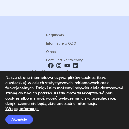
Regulamin
Informacje o ODO
O nas
Formularz kontaktowy
Polsoft Engineering Sp. z o.o.
Nasza strona internetowa używa plików cookies (tzw.
ul. 73 Pułku Piechoty 1, 40-467 Katowice
ciasteczka) w celach statystycznych, reklamowych oraz
Skontaktuj się z nami:
funkcjonalnych. Dzięki nim możemy indywidualnie dostosować
32 209 80 39
stronę do twoich potrzeb. Każdy może zaakceptować pliki
cookies albo ma możliwość wyłączenia ich w przeglądarce,
E-mail:
dzięki czemu nie będą zbierane żadne informacje.
CISCO@POLSOFT.PL
Więcej informacji.
Akceptuję
Wszystkie prawa zastrzeżone © 2026 Polsoft Engineering Sp. z o.o.