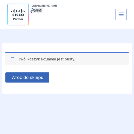
Przejdź
do
treści
Twój koszyk aktualnie jest pusty.
Wróć do sklepu