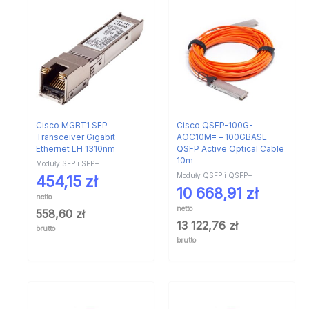
Cisco MGBT1 SFP
Cisco QSFP-100G-
Transceiver Gigabit
AOC10M= – 100GBASE
Ethernet LH 1310nm
QSFP Active Optical Cable
10m
Moduły SFP i SFP+
Moduły QSFP i QSFP+
454,15
zł
10 668,91
zł
netto
netto
558,60
zł
13 122,76
zł
brutto
brutto