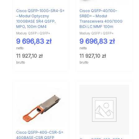
Cisco QSFP-100G-SR4-S=
Cisco QSFP-40/100-
– Moduł Optyczny
SRBD= – Moduł
100GBASE SR4 QSFP,
Transceivera 40G/100G
MPO, 100m OM4
BiDi LC MMF 100m
Moduły QSFP i QSFP+
Moduły QSFP i QSFP+
9 696,83
zł
9 696,83
zł
netto
netto
11 927,10
zł
11 927,10
zł
brutto
brutto
Cisco QSFP-40G-CSR-S=
40GBASE-CSR QSFP