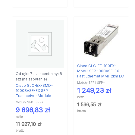
Cisco GLC-FE-100FX=
Moduł SFP 100BASE-FX
Od ręki: 7 szt · centralny: 8
Fast Ethernet MMF 2km LC
szt (na zapytanie)
Moduły SFP i SFP+
Cisco GLC-EX-SMD=
1 249,23
zł
1000BASE-EX SFP
Transceiver Module
netto
Moduły SFP i SFP+
1 536,55
zł
9 696,83
zł
brutto
netto
11 927,10
zł
brutto