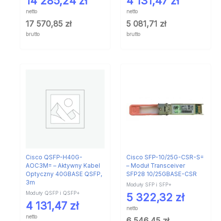
14 285,24
zł
4 131,47
zł
netto
netto
17 570,85
zł
5 081,71
zł
brutto
brutto
Cisco QSFP-H40G-
Cisco SFP-10/25G-CSR-S=
AOC3M= – Aktywny Kabel
– Moduł Transceiver
Optyczny 40GBASE QSFP,
SFP28 10/25GBASE-CSR
3m
Moduły SFP i SFP+
Moduły QSFP i QSFP+
5 322,32
zł
4 131,47
zł
netto
netto
6 546,45
zł