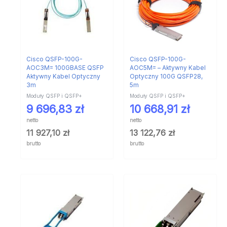
Cisco QSFP-100G-
Cisco QSFP-100G-
AOC3M= 100GBASE QSFP
AOC5M= – Aktywny Kabel
Aktywny Kabel Optyczny
Optyczny 100G QSFP28,
3m
5m
Moduły QSFP i QSFP+
Moduły QSFP i QSFP+
9 696,83
zł
10 668,91
zł
netto
netto
11 927,10
zł
13 122,76
zł
brutto
brutto