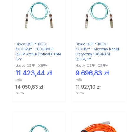
Cisco QSFP-100G-
Cisco QSFP-100G-
AOC15M= – 100GBASE
AOC1M= – Aktywny Kabel
QSFP Active Optical Cable
Optyczny 100GBASE
15m
QSFP, 1m
Moduły QSFP i QSFP+
Moduły QSFP i QSFP+
11 423,44
zł
9 696,83
zł
netto
netto
14 050,83
zł
11 927,10
zł
brutto
brutto