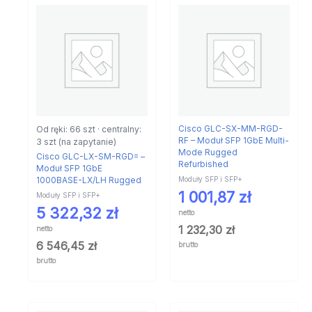
Od ręki: 66 szt · centralny:
Cisco GLC-SX-MM-RGD-
RF – Moduł SFP 1GbE Multi-
3 szt (na zapytanie)
Mode Rugged
Cisco GLC-LX-SM-RGD= –
Refurbished
Moduł SFP 1GbE
Moduły SFP i SFP+
1000BASE-LX/LH Rugged
1 001,87
zł
Moduły SFP i SFP+
5 322,32
zł
netto
1 232,30
zł
netto
6 546,45
zł
brutto
brutto