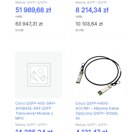
Moduły QSFP i QSFP+
Moduły QSFP i QSFP+
51 989,68
zł
8 214,34
zł
netto
netto
63 947,31
zł
10 103,64
zł
brutto
brutto
Cisco QSFP-40G-SR4=
Cisco QSFP-H40G-
40GBASE-SR4 QSFP
AOC1M= – Aktywny Kabel
Transceiver Module z
Optyczny QSFP+ 40GbE,
MPO
1m
Moduły QSFP i QSFP+
Moduły QSFP i QSFP+