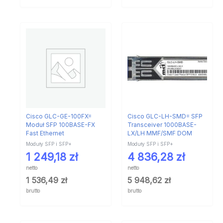
Cisco GLC-GE-100FX=
Cisco GLC-LH-SMD= SFP
Moduł SFP 100BASE-FX
Transceiver 1000BASE-
Fast Ethernet
LX/LH MMF/SMF DOM
Moduły SFP i SFP+
Moduły SFP i SFP+
1 249,18
zł
4 836,28
zł
netto
netto
1 536,49
zł
5 948,62
zł
brutto
brutto