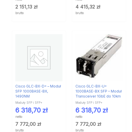
2 151,13
zł
4 415,32
zł
brutto
brutto
Cisco GLC-BX-D= – Moduł
Cisco GLC-BX-U=
SFP 1000BASE-BX,
1000BASE-BX SFP – Moduł
1490NM
Transceiver 1GbE do 10km
Moduły SFP i SFP+
Moduły SFP i SFP+
6 318,70
zł
6 318,70
zł
netto
netto
7 772,00
zł
7 772,00
zł
brutto
brutto