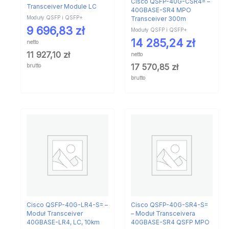
Cisco QSFP-40G-CSR4= –
Transceiver Module LC
40GBASE-SR4 MPO
Moduły QSFP i QSFP+
Transceiver 300m
9 696,83
zł
Moduły QSFP i QSFP+
14 285,24
zł
netto
11 927,10
zł
netto
17 570,85
zł
brutto
brutto
Cisco QSFP-40G-LR4-S= –
Cisco QSFP-40G-SR4-S=
Moduł Transceiver
– Moduł Transceivera
40GBASE-LR4, LC, 10km
40GBASE-SR4 QSFP MPO