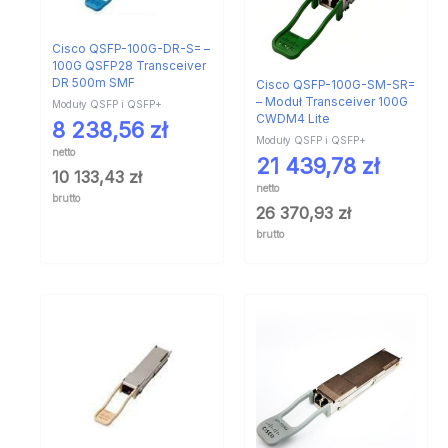
Cisco QSFP-100G-DR-S= –
100G QSFP28 Transceiver
DR 500m SMF
Cisco QSFP-100G-SM-SR=
– Moduł Transceiver 100G
Moduły QSFP i QSFP+
CWDM4 Lite
8 238,56
zł
Moduły QSFP i QSFP+
netto
21 439,78
zł
10 133,43
zł
netto
brutto
26 370,93
zł
brutto