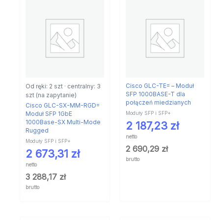
Od ręki: 2 szt · centralny: 3
Cisco GLC-TE= – Moduł
SFP 1000BASE-T dla
szt (na zapytanie)
połączeń miedzianych
Cisco GLC-SX-MM-RGD=
Moduły SFP i SFP+
Moduł SFP 1GbE
1000Base-SX Multi-Mode
2 187,23
zł
Rugged
netto
Moduły SFP i SFP+
2 690,29
zł
2 673,31
zł
brutto
netto
3 288,17
zł
brutto