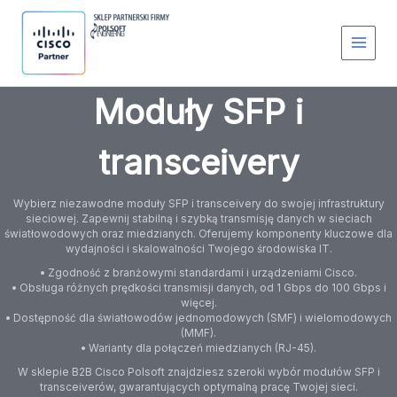
Przejdź
S
do
t
treści
a
t
u
s
Moduły SFP i
transceivery
Wybierz niezawodne moduły SFP i transceivery do swojej infrastruktury
sieciowej. Zapewnij stabilną i szybką transmisję danych w sieciach
światłowodowych oraz miedzianych. Oferujemy komponenty kluczowe dla
wydajności i skalowalności Twojego środowiska IT.
• Zgodność z branżowymi standardami i urządzeniami Cisco.
• Obsługa różnych prędkości transmisji danych, od 1 Gbps do 100 Gbps i
więcej.
• Dostępność dla światłowodów jednomodowych (SMF) i wielomodowych
(MMF).
• Warianty dla połączeń miedzianych (RJ-45).
W sklepie B2B Cisco Polsoft znajdziesz szeroki wybór modułów SFP i
transceiverów, gwarantujących optymalną pracę Twojej sieci.