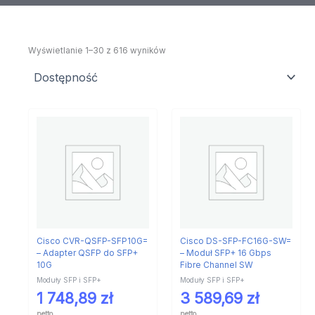
Wyświetlanie 1–30 z 616 wyników
Cisco CVR-QSFP-SFP10G=
Cisco DS-SFP-FC16G-SW=
– Adapter QSFP do SFP+
– Moduł SFP+ 16 Gbps
10G
Fibre Channel SW
Moduły SFP i SFP+
Moduły SFP i SFP+
1 748,89
zł
3 589,69
zł
netto
netto