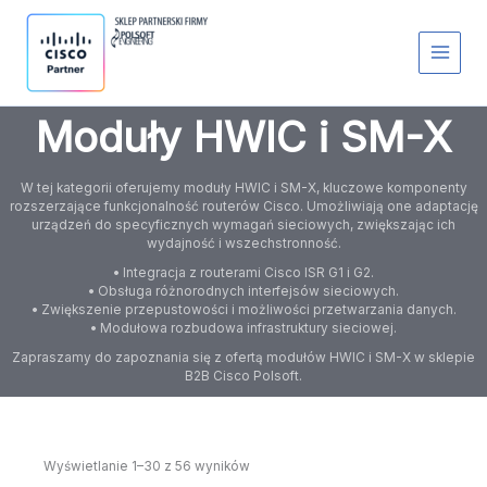
Przejdź
S
do
t
treści
a
t
u
s
Moduły HWIC i SM-X
W tej kategorii oferujemy moduły HWIC i SM-X, kluczowe komponenty
rozszerzające funkcjonalność routerów Cisco. Umożliwiają one adaptację
urządzeń do specyficznych wymagań sieciowych, zwiększając ich
wydajność i wszechstronność.
• Integracja z routerami Cisco ISR G1 i G2.
• Obsługa różnorodnych interfejsów sieciowych.
• Zwiększenie przepustowości i możliwości przetwarzania danych.
• Modułowa rozbudowa infrastruktury sieciowej.
Zapraszamy do zapoznania się z ofertą modułów HWIC i SM-X w sklepie
B2B Cisco Polsoft.
Wyświetlanie 1–30 z 56 wyników