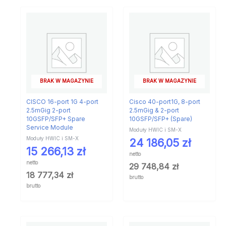
BRAK W MAGAZYNIE
BRAK W MAGAZYNIE
CISCO 16-port 1G 4-port
Cisco 40-port1G, 8-port
2.5mGig 2-port
2.5mGig & 2-port
10GSFP/SFP+ Spare
10GSFP/SFP+ (Spare)
Service Module
Moduły HWIC i SM-X
Moduły HWIC i SM-X
24 186,05
zł
15 266,13
zł
netto
netto
29 748,84
zł
18 777,34
zł
brutto
brutto