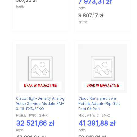
307,23
zł
7 973,31
zł
brutto
netto
9 807,17
zł
brutto
BRAK W MAGAZYNIE
BRAK W MAGAZYNIE
Cisco High-Density Analog
Cisco Karta sieciowa
Voice Service Module SM-
Refurb/Adpater/5p Gbit
X-16-FXS/2FXO
Enet Sh Port
Moduły HWIC i SM-X
Moduły HWIC i SM-X
32 521,66
zł
41 391,88
zł
netto
netto