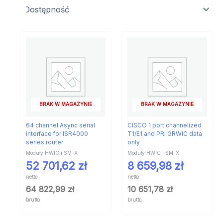
BRAK W MAGAZYNIE
BRAK W MAGAZYNIE
64 channel Async serial
CISCO 1 port channelized
interface for ISR4000
T1/E1 and PRI GRWIC data
series router
only
Moduły HWIC i SM-X
Moduły HWIC i SM-X
52 701,62
zł
8 659,98
zł
netto
netto
64 822,99
zł
10 651,78
zł
brutto
brutto