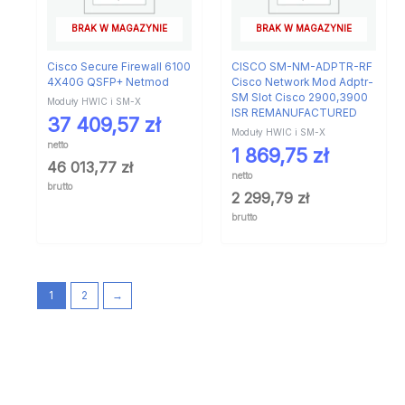
BRAK W MAGAZYNIE
BRAK W MAGAZYNIE
Cisco Secure Firewall 6100
CISCO SM-NM-ADPTR-RF
4X40G QSFP+ Netmod
Cisco Network Mod Adptr-
SM Slot Cisco 2900,3900
Moduły HWIC i SM-X
ISR REMANUFACTURED
37 409,57
zł
Moduły HWIC i SM-X
netto
1 869,75
zł
46 013,77
zł
netto
brutto
2 299,79
zł
brutto
1
2
→