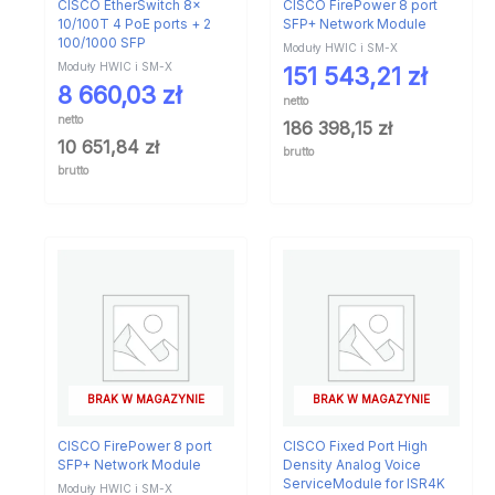
CISCO EtherSwitch 8x
CISCO FirePower 8 port
10/100T 4 PoE ports + 2
SFP+ Network Module
100/1000 SFP
Moduły HWIC i SM-X
Moduły HWIC i SM-X
151 543,21
zł
8 660,03
zł
netto
netto
186 398,15
zł
10 651,84
zł
brutto
brutto
BRAK W MAGAZYNIE
BRAK W MAGAZYNIE
CISCO FirePower 8 port
CISCO Fixed Port High
SFP+ Network Module
Density Analog Voice
ServiceModule for ISR4K
Moduły HWIC i SM-X