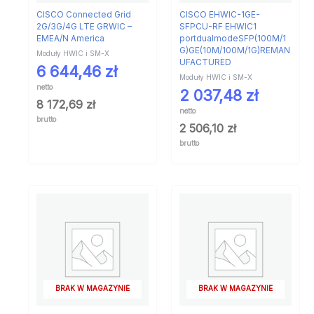
CISCO Connected Grid
CISCO EHWIC-1GE-
2G/3G/4G LTE GRWIC –
SFPCU-RF EHWIC1
EMEA/N America
portdualmodeSFP(100M/1
G)GE(10M/100M/1G)REMAN
Moduły HWIC i SM-X
UFACTURED
6 644,46
zł
Moduły HWIC i SM-X
netto
2 037,48
zł
8 172,69
zł
netto
brutto
2 506,10
zł
brutto
BRAK W MAGAZYNIE
BRAK W MAGAZYNIE