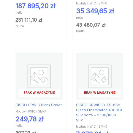
Moduły HWIC i SM-X
187 895,20
zł
35 349,65
zł
netto
netto
231 111,10
zł
43 480,07
zł
brutto
brutto
BRAK W MAGAZYNIE
BRAK W MAGAZYNIE
CISCO GRWIC Blank Cover
CISCO GRWIC-D-ES-6S=
Cisco EtherSwitch 4 100FX
Moduły HWIC i SM-X
SFP ports + 2 100/1000
249,78
zł
SFP
netto
Moduły HWIC i SM-X