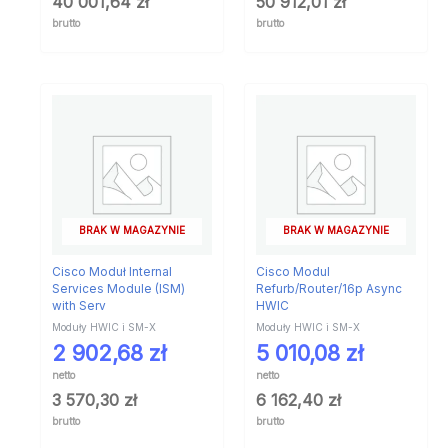
40 001,64
zł
50 912,01
zł
brutto
brutto
BRAK W MAGAZYNIE
BRAK W MAGAZYNIE
Cisco Moduł Internal
Cisco Modul
Services Module (ISM)
Refurb/Router/16p Async
with Serv
HWIC
Moduły HWIC i SM-X
Moduły HWIC i SM-X
2 902,68
zł
5 010,08
zł
netto
netto
3 570,30
zł
6 162,40
zł
brutto
brutto