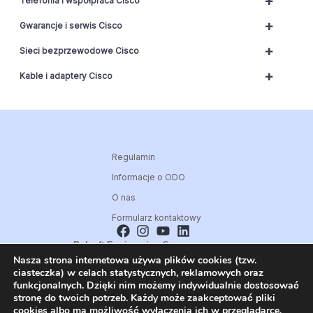
+
Telefonia i współpraca Cisco
+
Gwarancje i serwis Cisco
+
Sieci bezprzewodowe Cisco
+
Kable i adaptery Cisco
Regulamin
Informacje o ODO
O nas
Formularz kontaktowy
Polsoft Engineering Sp. z o.o.
Nasza strona internetowa używa plików cookies (tzw.
ul. 73 Pułku Piechoty 1, 40-467 Katowice
ciasteczka) w celach statystycznych, reklamowych oraz
Skontaktuj się z nami:
funkcjonalnych. Dzięki nim możemy indywidualnie dostosować
32 209 80 39
stronę do twoich potrzeb. Każdy może zaakceptować pliki
cookies albo ma możliwość wyłączenia ich w przeglądarce,
E-mail: