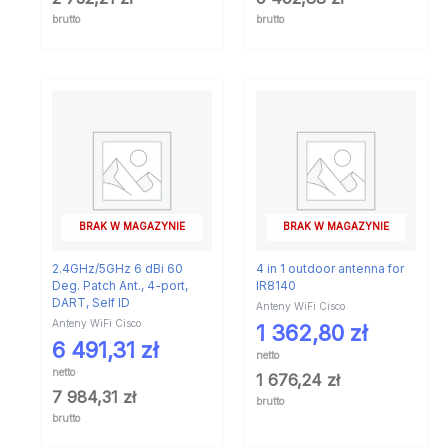
brutto
brutto
BRAK W MAGAZYNIE
BRAK W MAGAZYNIE
2.4GHz/5GHz 6 dBi 60
4 in 1 outdoor antenna for
Deg. Patch Ant., 4-port,
IR8140
DART, Self ID
Anteny WiFi Cisco
Anteny WiFi Cisco
1 362,80
zł
6 491,31
zł
netto
netto
1 676,24
zł
7 984,31
zł
brutto
brutto