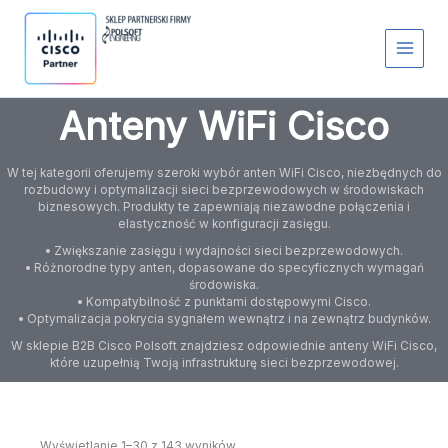
Przejdź
S
do
t
treści
a
t
u
s
Anteny WiFi Cisco
W tej kategorii oferujemy szeroki wybór anten WiFi Cisco, niezbędnych do
rozbudowy i optymalizacji sieci bezprzewodowych w środowiskach
biznesowych. Produkty te zapewniają niezawodne połączenia i
elastyczność w konfiguracji zasięgu.
• Zwiększanie zasięgu i wydajności sieci bezprzewodowych.
• Różnorodne typy anten, dopasowane do specyficznych wymagań
środowiska.
• Kompatybilność z punktami dostępowymi Cisco.
• Optymalizacja pokrycia sygnałem wewnątrz i na zewnątrz budynków.
W sklepie B2B Cisco Polsoft znajdziesz odpowiednie anteny WiFi Cisco,
które uzupełnią Twoją infrastrukturę sieci bezprzewodowej.
Wyświetlanie 1–30 z 143 wyników