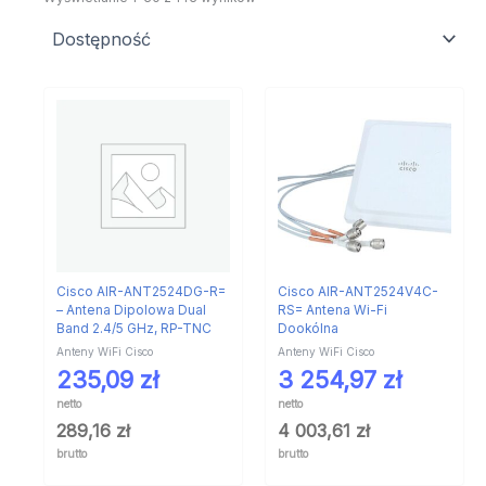
Cisco AIR-ANT2524DG-R=
Cisco AIR-ANT2524V4C-
– Antena Dipolowa Dual
RS= Antena Wi-Fi
Band 2.4/5 GHz, RP-TNC
Dookólna
Anteny WiFi Cisco
Anteny WiFi Cisco
235,09
zł
3 254,97
zł
netto
netto
289,16
zł
4 003,61
zł
brutto
brutto