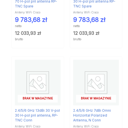
70 H-pol pnl antenna RP-
30 H-pol pnl antenna RP-
TNC Spare
TNC Spare
Anteny WiFi Cisco
Anteny WiFi Cisco
9 783,68
zł
9 783,68
zł
netto
netto
12 033,93
zł
12 033,93
zł
brutto
brutto
BRAK W MAGAZYNIE
BRAK W MAGAZYNIE
2.4/5/6 GHz 13dBi 30 V-pol
2.4/5/6 GHz 7dBi Omni
30 H-pol pnl antenna, RP-
Horizontal Polarized
TNC Conn
Antenna, N Conn
Anteny WiFi Cisco
Anteny WiFi Cisco