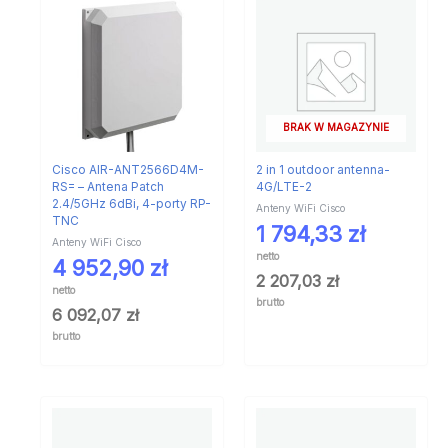
BRAK W MAGAZYNIE
Cisco AIR-ANT2566D4M-
2 in 1 outdoor antenna-
RS= – Antena Patch
4G/LTE-2
2.4/5GHz 6dBi, 4-porty RP-
Anteny WiFi Cisco
TNC
1 794,33
zł
Anteny WiFi Cisco
netto
4 952,90
zł
2 207,03
zł
netto
brutto
6 092,07
zł
brutto