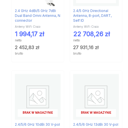
2.4 GHz 4dBi/5 GHz 7dBi
2.4/5 GHz Directional
Dual Band Omni Antenna, N
Antenna, 8-port, DART,
connector
Self ID
Anteny WiFi Cisco
Anteny WiFi Cisco
1 994,17
zł
22 708,26
zł
netto
netto
2 452,83
zł
27 931,16
zł
brutto
brutto
BRAK W MAGAZYNIE
BRAK W MAGAZYNIE
2.4/5/6 GHz 10dBi 30 V-pol
2.4/5/6 GHz 13dBi 30 V-pol