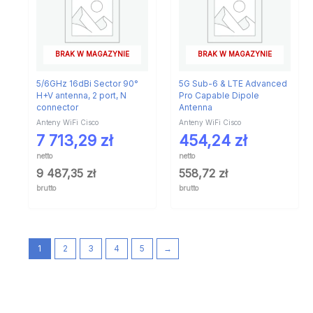
BRAK W MAGAZYNIE
BRAK W MAGAZYNIE
5/6GHz 16dBi Sector 90°
5G Sub-6 & LTE Advanced
H+V antenna, 2 port, N
Pro Capable Dipole
connector
Antenna
Anteny WiFi Cisco
Anteny WiFi Cisco
7 713,29
zł
454,24
zł
netto
netto
9 487,35
zł
558,72
zł
brutto
brutto
1
2
3
4
5
→