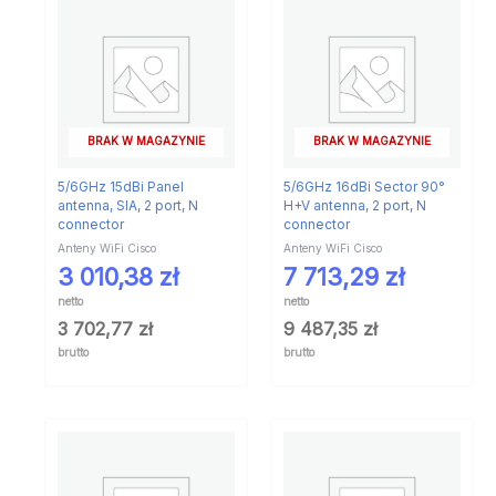
BRAK W MAGAZYNIE
BRAK W MAGAZYNIE
5/6GHz 15dBi Panel
5/6GHz 16dBi Sector 90°
antenna, SIA, 2 port, N
H+V antenna, 2 port, N
connector
connector
Anteny WiFi Cisco
Anteny WiFi Cisco
3 010,38
zł
7 713,29
zł
netto
netto
3 702,77
zł
9 487,35
zł
brutto
brutto