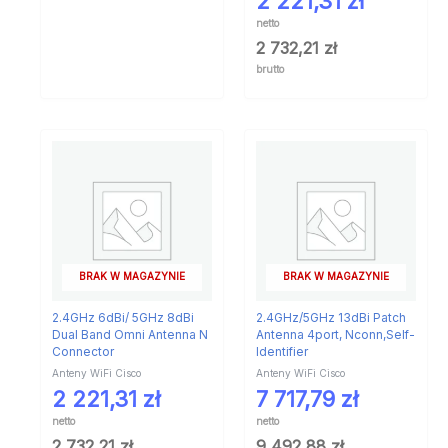
2 221,31
zł
netto
2 732,21
zł
brutto
BRAK W MAGAZYNIE
BRAK W MAGAZYNIE
2.4GHz 6dBi/ 5GHz 8dBi
2.4GHz/5GHz 13dBi Patch
Dual Band Omni Antenna N
Antenna 4port, Nconn,Self-
Connector
Identifier
Anteny WiFi Cisco
Anteny WiFi Cisco
2 221,31
zł
7 717,79
zł
netto
netto
2 732,21
zł
9 492,88
zł