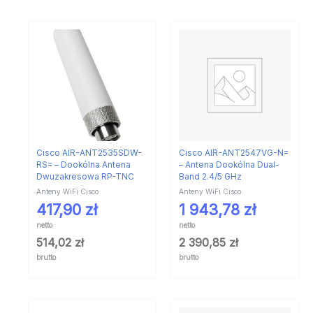
Cisco AIR-ANT2535SDW-
Cisco AIR-ANT2547VG-N=
RS= – Dookólna Antena
– Antena Dookólna Dual-
Dwuzakresowa RP-TNC
Band 2.4/5 GHz
Anteny WiFi Cisco
Anteny WiFi Cisco
417,90
zł
1 943,78
zł
netto
netto
514,02
zł
2 390,85
zł
brutto
brutto