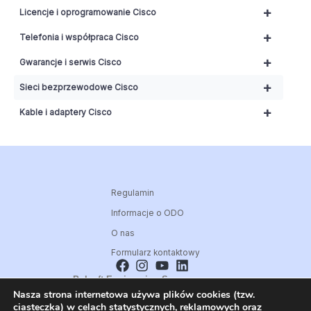
+
Licencje i oprogramowanie Cisco
+
Telefonia i współpraca Cisco
+
Gwarancje i serwis Cisco
+
Sieci bezprzewodowe Cisco
+
Kable i adaptery Cisco
Regulamin
Informacje o ODO
O nas
Formularz kontaktowy
Polsoft Engineering Sp. z o.o.
Nasza strona internetowa używa plików cookies (tzw.
ul. 73 Pułku Piechoty 1, 40-467 Katowice
ciasteczka) w celach statystycznych, reklamowych oraz