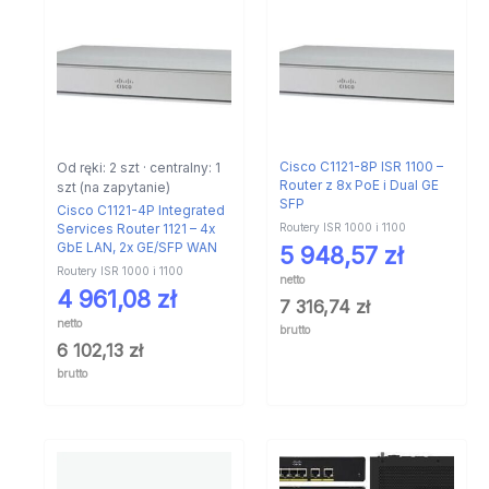
Od ręki: 2 szt · centralny: 1
Cisco C1121-8P ISR 1100 –
Router z 8x PoE i Dual GE
szt (na zapytanie)
SFP
Cisco C1121-4P Integrated
Routery ISR 1000 i 1100
Services Router 1121 – 4x
GbE LAN, 2x GE/SFP WAN
5 948,57
zł
Routery ISR 1000 i 1100
netto
4 961,08
zł
7 316,74
zł
netto
brutto
6 102,13
zł
brutto