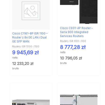
Cisco C931-4P Router –
Seria 900 Integrated
Cisco C1161-8P ISR 1100 –
Services Routers
Router z 8x GE LAN i Dual
Routery ISR 800 i 900
GE SFP WAN
8 777,28
zł
Routery ISR 1000 i 1100
9 945,69
zł
netto
10 796,05
zł
netto
12 233,20
zł
brutto
brutto