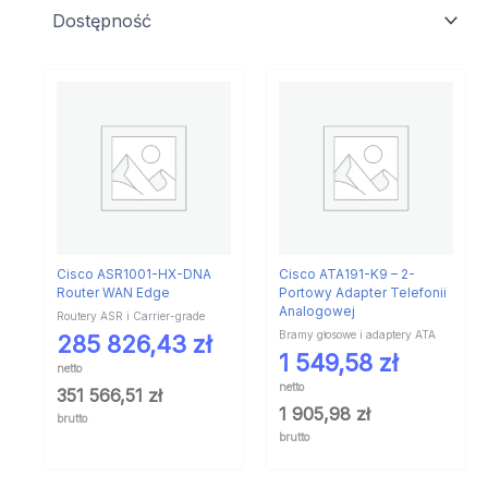
Cisco ASR1001-HX-DNA
Cisco ATA191-K9 – 2-
Router WAN Edge
Portowy Adapter Telefonii
Analogowej
Routery ASR i Carrier-grade
Bramy głosowe i adaptery ATA
285 826,43
zł
1 549,58
zł
netto
netto
351 566,51
zł
1 905,98
zł
brutto
brutto