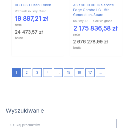
8GB USB Flash Token
ASR 9000 800G Service
Edge Combo LC – 5th
Pozostałe routery Cisco
Generation, Spare
19 897,21
zł
Routery ASR i Carrier-grade
netto
2 175 836,58
zł
24 473,57
zł
netto
brutto
2 676 278,99
zł
brutto
1
2
3
4
…
15
16
17
→
Wyszukiwanie