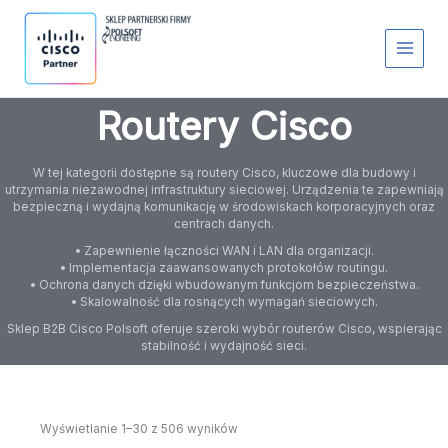
Przejdź
S
do
t
treści
a
t
u
s
Routery Cisco
W tej kategorii dostępne są routery Cisco, kluczowe dla budowy i
utrzymania niezawodnej infrastruktury sieciowej. Urządzenia te zapewniają
bezpieczną i wydajną komunikację w środowiskach korporacyjnych oraz
centrach danych.
• Zapewnienie łączności WAN i LAN dla organizacji.
• Implementacja zaawansowanych protokołów routingu.
• Ochrona danych dzięki wbudowanym funkcjom bezpieczeństwa.
• Skalowalność dla rosnących wymagań sieciowych.
Sklep B2B Cisco Polsoft oferuje szeroki wybór routerów Cisco, wspierając
stabilność i wydajność sieci.
Wyświetlanie 1–30 z 506 wyników