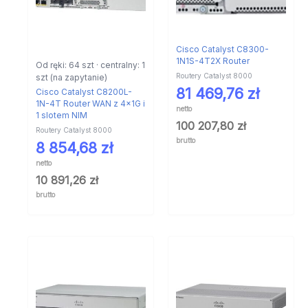
Cisco Catalyst C8300-
1N1S-4T2X Router
Od ręki: 64 szt · centralny: 1
Routery Catalyst 8000
szt (na zapytanie)
81 469,76
zł
Cisco Catalyst C8200L-
1N-4T Router WAN z 4x1G i
netto
1 slotem NIM
100 207,80
zł
Routery Catalyst 8000
brutto
8 854,68
zł
netto
10 891,26
zł
brutto