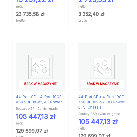
netto
netto
23 735,58
zł
3 352,40
zł
brutto
brutto
BRAK W MAGAZYNIE
BRAK W MAGAZYNIE
44-Port GE + 4-Port 10GE
44-Port GE + 4-Port 10GE
ASR 9000v-V2, AC Power
ASR 9000v-V2, DC Power
ETSI Chassis
Routery ASR i Carrier-grade
Routery ASR i Carrier-grade
105 447,13
zł
105 447,13
zł
netto
netto
129 699,97
zł
129 699,97
zł