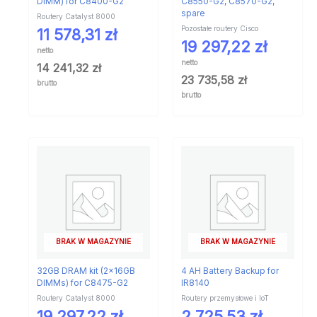
DIMM) for C8400-G2
C8550-G2, C8570-G2,
spare
Routery Catalyst 8000
Pozostałe routery Cisco
11 578,31
zł
19 297,22
zł
netto
netto
14 241,32
zł
23 735,58
zł
brutto
brutto
BRAK W MAGAZYNIE
BRAK W MAGAZYNIE
32GB DRAM kit (2x16GB
4 AH Battery Backup for
DIMMs) for C8475-G2
IR8140
Routery Catalyst 8000
Routery przemysłowe i IoT
19 297,22
zł
2 725,53
zł