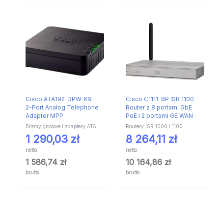
Cisco ATA192-3PW-K9 –
Cisco C1111-8P ISR 1100 –
2-Port Analog Telephone
Router z 8 portami GbE
Adapter MPP
PoE i 2 portami GE WAN
Bramy głosowe i adaptery ATA
Routery ISR 1000 i 1100
1 290,03
zł
8 264,11
zł
netto
netto
1 586,74
zł
10 164,86
zł
brutto
brutto