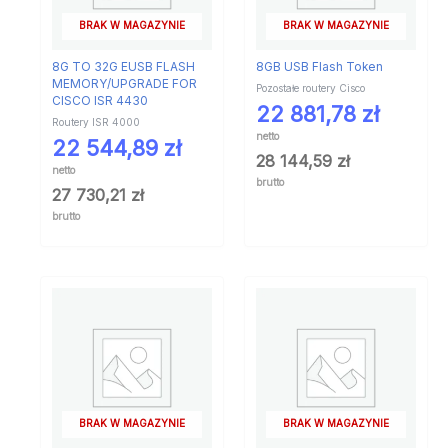
BRAK W MAGAZYNIE
BRAK W MAGAZYNIE
8G TO 32G EUSB FLASH
8GB USB Flash Token
MEMORY/UPGRADE FOR
Pozostałe routery Cisco
CISCO ISR 4430
22 881,78
zł
Routery ISR 4000
netto
22 544,89
zł
28 144,59
zł
netto
brutto
27 730,21
zł
brutto
BRAK W MAGAZYNIE
BRAK W MAGAZYNIE