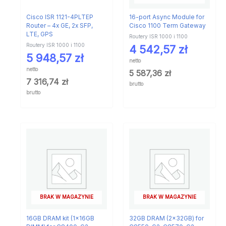
Cisco ISR 1121-4PLTEP
16-port Async Module for
Router – 4x GE, 2x SFP,
Cisco 1100 Term Gateway
LTE, GPS
Routery ISR 1000 i 1100
Routery ISR 1000 i 1100
4 542,57
zł
5 948,57
zł
netto
netto
5 587,36
zł
7 316,74
zł
brutto
brutto
BRAK W MAGAZYNIE
BRAK W MAGAZYNIE
16GB DRAM kit (1x16GB
32GB DRAM (2x32GB) for