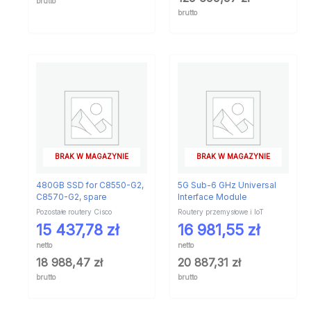
brutto
brutto
BRAK W MAGAZYNIE
BRAK W MAGAZYNIE
480GB SSD for C8550-G2,
5G Sub-6 GHz Universal
C8570-G2, spare
Interface Module
Pozostałe routery Cisco
Routery przemysłowe i IoT
15 437,78
zł
16 981,55
zł
netto
netto
18 988,47
zł
20 887,31
zł
brutto
brutto