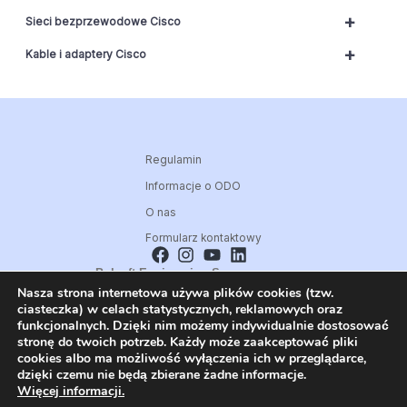
+
Sieci bezprzewodowe Cisco
+
Kable i adaptery Cisco
Regulamin
Informacje o ODO
O nas
Formularz kontaktowy
Polsoft Engineering Sp. z o.o.
Nasza strona internetowa używa plików cookies (tzw.
ul. 73 Pułku Piechoty 1, 40-467 Katowice
ciasteczka) w celach statystycznych, reklamowych oraz
Skontaktuj się z nami:
funkcjonalnych. Dzięki nim możemy indywidualnie dostosować
32 209 80 39
stronę do twoich potrzeb. Każdy może zaakceptować pliki
cookies albo ma możliwość wyłączenia ich w przeglądarce,
E-mail:
dzięki czemu nie będą zbierane żadne informacje.
CISCO@POLSOFT.PL
Więcej informacji.