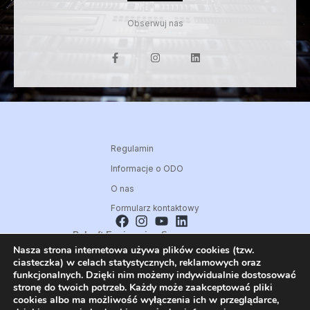
Obserwuj nas
F
I
L
a
n
i
c
s
n
e
t
k
b
a
e
o
g
d
o
r
i
k
a
n
-
m
f
Regulamin
Informacje o ODO
O nas
Formularz kontaktowy
Polsoft Engineering Sp. z o.o.
Nasza strona internetowa używa plików cookies (tzw.
ul. 73 Pułku Piechoty 1, 40-467 Katowice
ciasteczka) w celach statystycznych, reklamowych oraz
Skontaktuj się z nami:
funkcjonalnych. Dzięki nim możemy indywidualnie dostosować
32 209 80 39
stronę do twoich potrzeb. Każdy może zaakceptować pliki
cookies albo ma możliwość wyłączenia ich w przeglądarce,
E-mail: