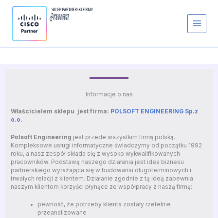
Przejdź
do
treści
O Nas
Informacje o nas
Właścicielem sklepu jest firma:
POLSOFT ENGINEERING Sp.z
o.o.
Polsoft Engineering
jest przede wszystkim firmą polską.
Kompleksowe usługi informatyczne świadczymy od początku 1992
roku, a nasz zespół składa się z wysoko wykwalifikowanych
pracowników. Podstawą naszego działania jest idea biznesu
partnerskiego wyrażająca się w budowaniu długoterminowych i
trwałych relacji z klientem. Działanie zgodnie z tą ideą zapewnia
naszym klientom korzyści płynące ze współpracy z naszą firmą:
pewność, że potrzeby klienta zostały rzetelnie
przeanalizowane