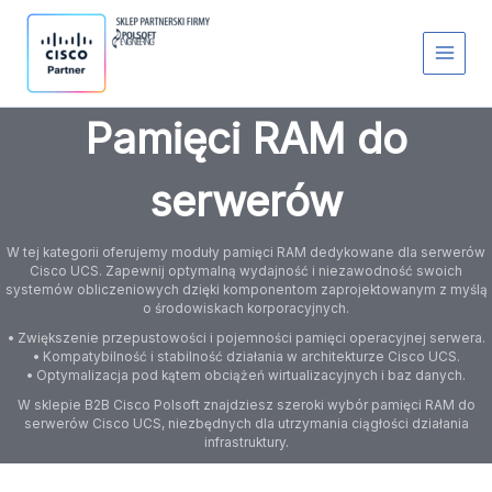
Przejdź
S
do
t
treści
a
t
u
s
Pamięci RAM do
serwerów
W tej kategorii oferujemy moduły pamięci RAM dedykowane dla serwerów
Cisco UCS. Zapewnij optymalną wydajność i niezawodność swoich
systemów obliczeniowych dzięki komponentom zaprojektowanym z myślą
o środowiskach korporacyjnych.
• Zwiększenie przepustowości i pojemności pamięci operacyjnej serwera.
• Kompatybilność i stabilność działania w architekturze Cisco UCS.
• Optymalizacja pod kątem obciążeń wirtualizacyjnych i baz danych.
W sklepie B2B Cisco Polsoft znajdziesz szeroki wybór pamięci RAM do
serwerów Cisco UCS, niezbędnych dla utrzymania ciągłości działania
infrastruktury.