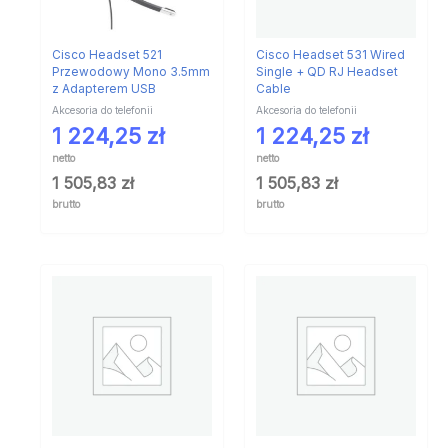
Cisco Headset 521
Cisco Headset 531 Wired
Przewodowy Mono 3.5mm
Single + QD RJ Headset
z Adapterem USB
Cable
Akcesoria do telefonii
Akcesoria do telefonii
1 224,25
zł
1 224,25
zł
netto
netto
1 505,83
zł
1 505,83
zł
brutto
brutto