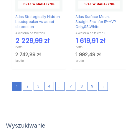
BRAK W MAGAZYNIE
BRAK W MAGAZYNIE
Atlas Strategically Hidden
Atlas Surface Mount
Loudspeaker w/ adapt
Straight Encl. for IP-HVP
dispersion
Only,SS,White
Akcesoria do telefonii
Akcesoria do telefonii
2 229,99
zł
1 619,91
zł
netto
netto
2 742,89
zł
1 992,49
zł
brutto
brutto
1
2
3
4
…
7
8
9
→
Wyszukiwanie