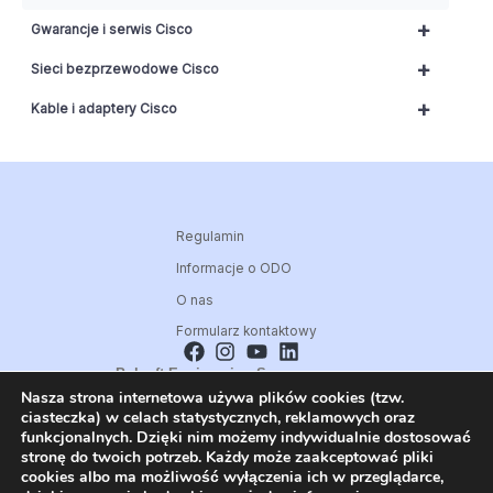
+
Gwarancje i serwis Cisco
+
Sieci bezprzewodowe Cisco
+
Kable i adaptery Cisco
Regulamin
Informacje o ODO
O nas
Formularz kontaktowy
Polsoft Engineering Sp. z o.o.
Nasza strona internetowa używa plików cookies (tzw.
ul. 73 Pułku Piechoty 1, 40-467 Katowice
ciasteczka) w celach statystycznych, reklamowych oraz
Skontaktuj się z nami:
funkcjonalnych. Dzięki nim możemy indywidualnie dostosować
32 209 80 39
stronę do twoich potrzeb. Każdy może zaakceptować pliki
cookies albo ma możliwość wyłączenia ich w przeglądarce,
E-mail: