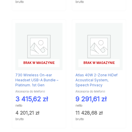
brutto
brutto
BRAK W MAGAZYNIE
BRAK W MAGAZYNIE
730 Wireless On-ear
Atlas 40W 2-Zone HiDef
Headset USB-A Bundle –
Acoustical System,
Platinum. 1st Gen
Speech Privacy
Akcesoria do telefonii
Akcesoria do telefonii
3 415,62
zł
9 291,61
zł
netto
netto
4 201,21
zł
11 428,68
zł
brutto
brutto