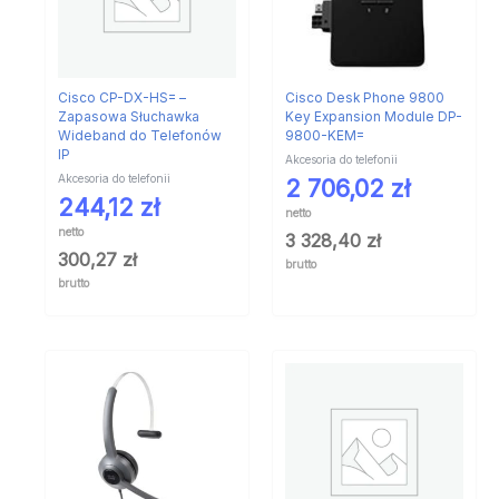
Cisco CP-DX-HS= –
Cisco Desk Phone 9800
Zapasowa Słuchawka
Key Expansion Module DP-
Wideband do Telefonów
9800-KEM=
IP
Akcesoria do telefonii
Akcesoria do telefonii
2 706,02
zł
244,12
zł
netto
netto
3 328,40
zł
300,27
zł
brutto
brutto