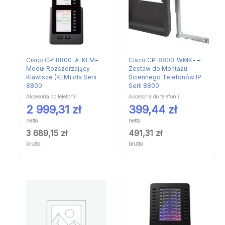
Cisco CP-8800-A-KEM=
Cisco CP-8800-WMK= –
Moduł Rozszerzający
Zestaw do Montażu
Klawisze (KEM) dla Serii
Ściennego Telefonów IP
8800
Serii 8800
Akcesoria do telefonii
Akcesoria do telefonii
2 999,31
zł
399,44
zł
netto
netto
3 689,15
zł
491,31
zł
brutto
brutto