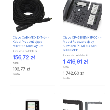
Cisco CAB-MIC-EXT-J= –
Cisco CP-68KEM-3PCC= –
Kabel Przedłużający
Moduł Rozszerzający
Mikrofon Stołowy 9m
Klawisze (KEM) dla Serii
6800 MPP
Akcesoria do telefonii
Akcesoria do telefonii
156,72
zł
1 416,91
zł
netto
netto
192,77
zł
1 742,80
zł
brutto
brutto