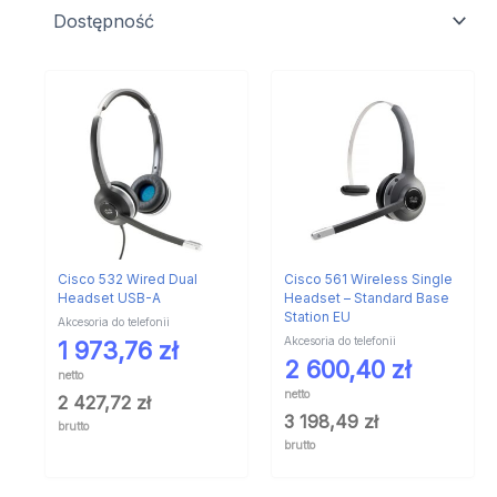
Cisco 532 Wired Dual
Cisco 561 Wireless Single
Headset USB-A
Headset – Standard Base
Station EU
Akcesoria do telefonii
Akcesoria do telefonii
1 973,76
zł
2 600,40
zł
netto
netto
2 427,72
zł
3 198,49
zł
brutto
brutto