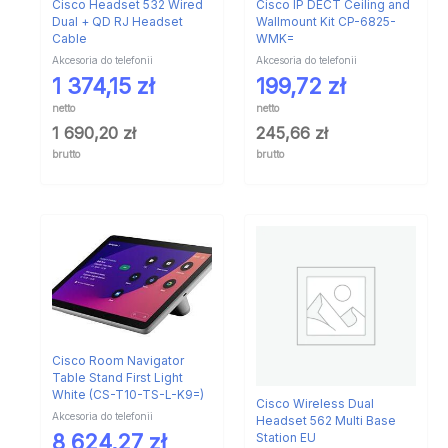
Cisco Headset 532 Wired
Cisco IP DECT Ceiling and
Dual + QD RJ Headset
Wallmount Kit CP-6825-
Cable
WMK=
Akcesoria do telefonii
Akcesoria do telefonii
1 374,15
zł
199,72
zł
netto
netto
1 690,20
zł
245,66
zł
brutto
brutto
Cisco Room Navigator
Table Stand First Light
White (CS-T10-TS-L-K9=)
Cisco Wireless Dual
Akcesoria do telefonii
Headset 562 Multi Base
8 624,27
zł
Station EU