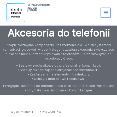
Przejdź
S
do
t
treści
a
t
u
s
Akcesoria do telefonii
Znajdź niezbędne komponenty i rozszerzenia dla Twoich systemów
komunikacji głosowej i wideo. Kategoria zawiera akcesoria zwiększające
funkcjonalność i komfort użytkowania telefonów IP oraz rozwiązań do
współpracy Cisco.
• Zestawy słuchawkowe do profesjonalnej komunikacji.
• Moduły rozszerzające funkcjonalność telefonów IP.
• Zasilacze i inne elementy infrastruktury.
• Uchwyty montażowe i podstawki.
Przeglądaj akcesoria do telefonii Cisco w sklepie B2B Cisco Polsoft, aby
zoptymalizować środowisko komunikacyjne.
Wyświetlanie 1–30 z 251 wyników