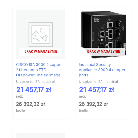
BRAK W MAGAZYNIE
BRAK W MAGAZYNIE
CISCO ISA 3000 2 copper
Industrial Security
2 fiber ports FTD
Appliance 3000 4 copper
Firepower Unified Image
ports
Urządzenia ISA Industrial
Urządzenia ISA Industrial
21 457,17
zł
21 457,17
zł
netto
netto
26 392,32
zł
26 392,32
zł
brutto
brutto