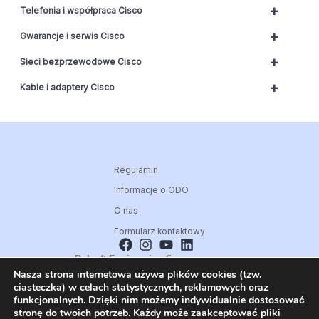
+
Telefonia i współpraca Cisco
+
Gwarancje i serwis Cisco
+
Sieci bezprzewodowe Cisco
+
Kable i adaptery Cisco
Regulamin
Informacje o ODO
O nas
Formularz kontaktowy
Polsoft Engineering Sp. z o.o.
Nasza strona internetowa używa plików cookies (tzw.
ul. 73 Pułku Piechoty 1, 40-467 Katowice
ciasteczka) w celach statystycznych, reklamowych oraz
Skontaktuj się z nami:
funkcjonalnych. Dzięki nim możemy indywidualnie dostosować
32 209 80 39
stronę do twoich potrzeb. Każdy może zaakceptować pliki