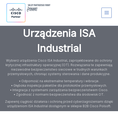
Przejdź
S
do
t
treści
a
t
u
s
Urządzenia ISA
Industrial
Wybierz urządzenia Cisco ISA Industrial, zaprojektowane do ochrony
krytycznej infrastruktury operacyjnej (OT). Rozwiązania te zapewniają
niezawodne bezpieczeństwo sieciowe w trudnych warunkach
przemysłowych, chroniąc systemy sterowania i dane produkcyjne.
• Odporność na ekstremalne temperatury i wibracje.
• Głęboka inspekcja pakietów dla protokołów przemysłowych.
• Integracja z systemami zarządzania bezpieczeństwem Cisco.
• Zgodność z normami bezpieczeństwa dla środowisk OT.
Zapewnij ciągłość działania i ochronę przed cyberzagrożeniami dzięki
urządzeniom ISA Industrial dostępnym w sklepie B2B Cisco Polsoft.