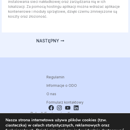
instalowania sieci nakładkowej oraz zarządzania nią w ich
lokalizacji. Za pomocą hostingu aplikacji można wdrażać aplikacje
kontenerowe i moduły sprzętowe, dzięki czemu zmniejszone są
koszty oraz złożoność.
NASTĘPNY
Regulamin
Informacje o ODO
O nas
Formularz kontaktowy
Polsoft Engineering Sp. z o.o.
Nasza strona internetowa używa plików cookies (tzw.
ul. 73 Pułku Piechoty 1, 40-467 Katowice
ciasteczka) w celach statystycznych, reklamowych oraz
Skontaktuj się z nami: