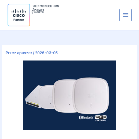
Przejdź
do
treści
Przez
apuszer
/
2026-03-05