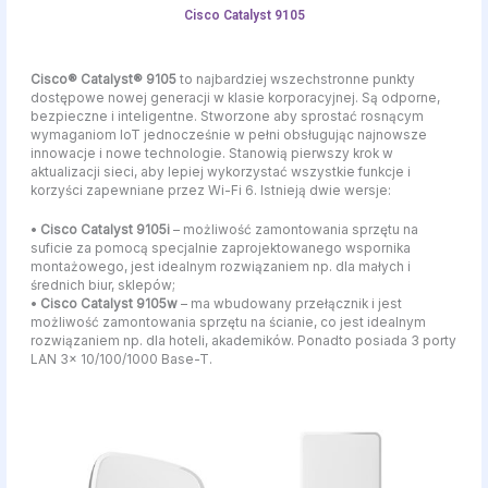
Cisco Catalyst 9105
Cisco® Catalyst® 9105
to najbardziej wszechstronne punkty
dostępowe nowej generacji w klasie korporacyjnej. Są odporne,
bezpieczne i inteligentne. Stworzone aby sprostać rosnącym
wymaganiom IoT jednocześnie w pełni obsługując najnowsze
innowacje i nowe technologie. Stanowią pierwszy krok w
aktualizacji sieci, aby lepiej wykorzystać wszystkie funkcje i
korzyści zapewniane przez Wi-Fi 6. Istnieją dwie wersje:
•
Cisco Catalyst 9105i
– możliwość zamontowania sprzętu na
suficie za pomocą specjalnie zaprojektowanego wspornika
montażowego, jest idealnym rozwiązaniem np. dla małych i
średnich biur, sklepów;
•
Cisco Catalyst 9105w
– ma wbudowany przełącznik i jest
możliwość zamontowania sprzętu na ścianie, co jest idealnym
rozwiązaniem np. dla hoteli, akademików. Ponadto posiada 3 porty
LAN 3x 10/100/1000 Base-T.