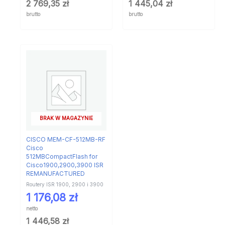
2 769,35
zł
1 445,04
zł
brutto
brutto
BRAK W MAGAZYNIE
CISCO MEM-CF-512MB-RF
Cisco
512MBCompactFlash for
Cisco1900,2900,3900 ISR
REMANUFACTURED
Routery ISR 1900, 2900 i 3900
1 176,08
zł
netto
1 446,58
zł