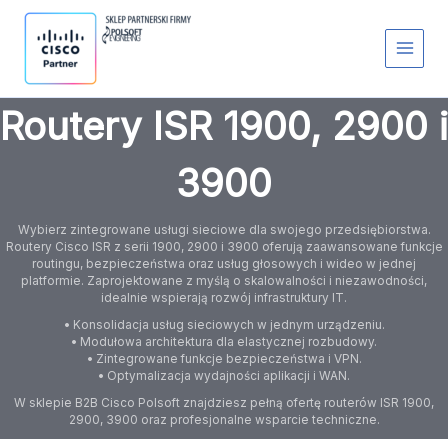
Przejdź
S
do
t
treści
a
t
u
s
Routery ISR 1900, 2900 i
3900
Wybierz zintegrowane usługi sieciowe dla swojego przedsiębiorstwa.
Routery Cisco ISR z serii 1900, 2900 i 3900 oferują zaawansowane funkcje
routingu, bezpieczeństwa oraz usług głosowych i wideo w jednej
platformie. Zaprojektowane z myślą o skalowalności i niezawodności,
idealnie wspierają rozwój infrastruktury IT.
• Konsolidacja usług sieciowych w jednym urządzeniu.
• Modułowa architektura dla elastycznej rozbudowy.
• Zintegrowane funkcje bezpieczeństwa i VPN.
• Optymalizacja wydajności aplikacji i WAN.
W sklepie B2B Cisco Polsoft znajdziesz pełną ofertę routerów ISR 1900,
2900, 3900 oraz profesjonalne wsparcie techniczne.