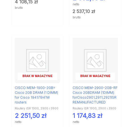
4 108,15
zł
netto
brutto
2 537,10
zł
brutto
BRAK W MAGAZYNIE
BRAK W MAGAZYNIE
CISCO MEM-1900-2GB=
CISCO MEM-2900-2GB-RF
Cisco 2GB DRAM (1 DIMM)
Cisco 2GBDRAM (1DIMM)
for Cisco 1941/1941W
forCisco2901,2911,2921ISR
routers
REMANUFACTURED
Routery ISR 1900, 2900 i 3900
Routery ISR 1900, 2900 i 3900
2 251,50
zł
1 174,83
zł
netto
netto