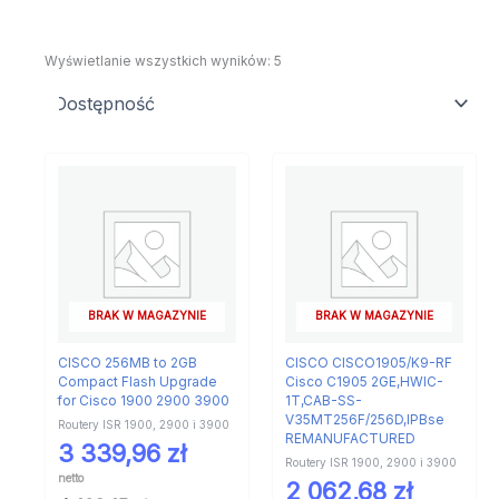
Wyświetlanie wszystkich wyników: 5
BRAK W MAGAZYNIE
BRAK W MAGAZYNIE
CISCO 256MB to 2GB
CISCO CISCO1905/K9-RF
Compact Flash Upgrade
Cisco C1905 2GE,HWIC-
for Cisco 1900 2900 3900
1T,CAB-SS-
V35MT256F/256D,IPBse
Routery ISR 1900, 2900 i 3900
REMANUFACTURED
3 339,96
zł
Routery ISR 1900, 2900 i 3900
netto
2 062,68
zł