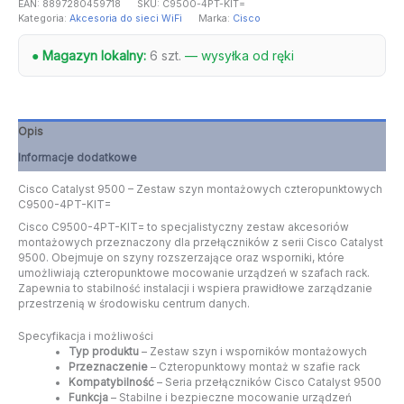
EAN:
8897280459718
SKU:
C9500-4PT-KIT=
Kategoria:
Akcesoria do sieci WiFi
Marka:
Cisco
● Magazyn lokalny:
6 szt.
— wysyłka od ręki
Opis
Informacje dodatkowe
Cisco Catalyst 9500 – Zestaw szyn montażowych czteropunktowych
C9500-4PT-KIT=
Cisco C9500-4PT-KIT= to specjalistyczny zestaw akcesoriów
montażowych przeznaczony dla przełączników z serii Cisco Catalyst
9500. Obejmuje on szyny rozszerzające oraz wsporniki, które
umożliwiają czteropunktowe mocowanie urządzeń w szafach rack.
Zapewnia to stabilność instalacji i wspiera prawidłowe zarządzanie
przestrzenią w środowisku centrum danych.
Specyfikacja i możliwości
Typ produktu
– Zestaw szyn i wsporników montażowych
Przeznaczenie
– Czteropunktowy montaż w szafie rack
Kompatybilność
– Seria przełączników Cisco Catalyst 9500
Funkcja
– Stabilne i bezpieczne mocowanie urządzeń