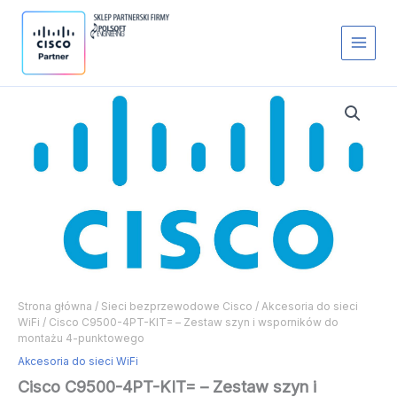
KIT=
cenę
Przejdź
–
do
Zestaw
treści
szyn
i
wsporników
ilość
ilość
do
Cisco
Cisco
montażu
C9500-
C9500-
4-
4PT-
4PT-
punktowego
KIT=
KIT=
–
–
Zestaw
Zestaw
szyn
szyn
i
i
wsporników
wsporników
do
do
montażu
montażu
4-
4-
Strona główna
/
Sieci bezprzewodowe Cisco
/
Akcesoria do sieci
WiFi
/ Cisco C9500-4PT-KIT= – Zestaw szyn i wsporników do
punktowego
punktowego
montażu 4-punktowego
Akcesoria do sieci WiFi
Cisco C9500-4PT-KIT= – Zestaw szyn i