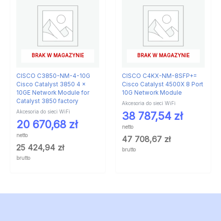
BRAK W MAGAZYNIE
BRAK W MAGAZYNIE
CISCO C3850-NM-4-10G
CISCO C4KX-NM-8SFP+=
Cisco Catalyst 3850 4 x
Cisco Catalyst 4500X 8 Port
10GE Network Module for
10G Network Module
Catalyst 3850 factory
Akcesoria do sieci WiFi
Akcesoria do sieci WiFi
38 787,54
zł
20 670,68
zł
netto
netto
47 708,67
zł
25 424,94
zł
brutto
brutto