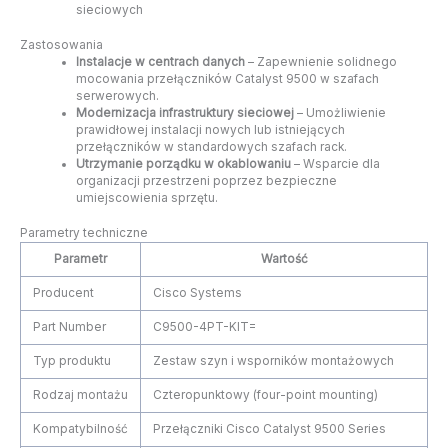
sieciowych
Zastosowania
Instalacje w centrach danych
– Zapewnienie solidnego
mocowania przełączników Catalyst 9500 w szafach
serwerowych.
Modernizacja infrastruktury sieciowej
– Umożliwienie
prawidłowej instalacji nowych lub istniejących
przełączników w standardowych szafach rack.
Utrzymanie porządku w okablowaniu
– Wsparcie dla
organizacji przestrzeni poprzez bezpieczne
umiejscowienia sprzętu.
Parametry techniczne
Parametr
Wartość
Producent
Cisco Systems
Part Number
C9500-4PT-KIT=
Typ produktu
Zestaw szyn i wsporników montażowych
Rodzaj montażu
Czteropunktowy (four-point mounting)
Kompatybilność
Przełączniki Cisco Catalyst 9500 Series