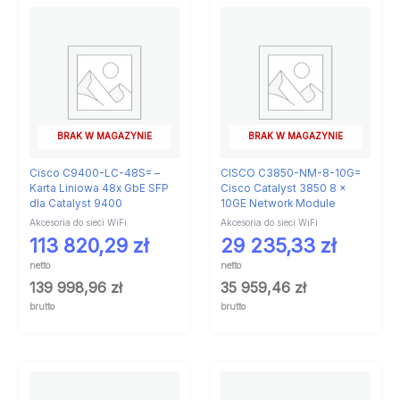
BRAK W MAGAZYNIE
BRAK W MAGAZYNIE
Cisco C9400-LC-48S= –
CISCO C3850-NM-8-10G=
Karta Liniowa 48x GbE SFP
Cisco Catalyst 3850 8 x
dla Catalyst 9400
10GE Network Module
Akcesoria do sieci WiFi
Akcesoria do sieci WiFi
113 820,29
zł
29 235,33
zł
netto
netto
139 998,96
zł
35 959,46
zł
brutto
brutto