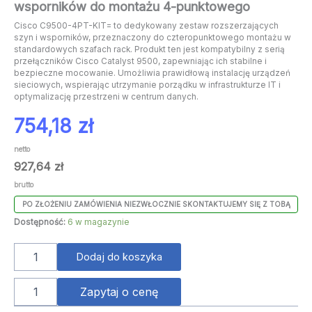
wsporników do montażu 4-punktowego
Cisco C9500-4PT-KIT= to dedykowany zestaw rozszerzających
szyn i wsporników, przeznaczony do czteropunktowego montażu w
standardowych szafach rack. Produkt ten jest kompatybilny z serią
przełączników Cisco Catalyst 9500, zapewniając ich stabilne i
bezpieczne mocowanie. Umożliwia prawidłową instalację urządzeń
sieciowych, wspierając utrzymanie porządku w infrastrukturze IT i
optymalizację przestrzeni w centrum danych.
754,18
zł
netto
927,64
zł
brutto
PO ZŁOŻENIU ZAMÓWIENIA NIEZWŁOCZNIE SKONTAKTUJEMY SIĘ Z TOBĄ
Dostępność:
6 w magazynie
Dodaj do koszyka
Zapytaj o cenę