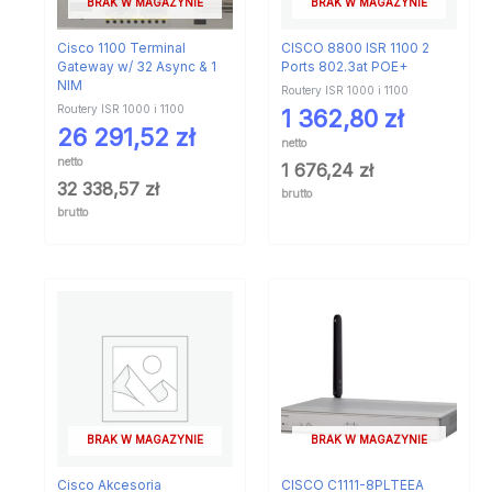
BRAK W MAGAZYNIE
BRAK W MAGAZYNIE
Cisco 1100 Terminal
CISCO 8800 ISR 1100 2
Gateway w/ 32 Async & 1
Ports 802.3at POE+
NIM
Routery ISR 1000 i 1100
Routery ISR 1000 i 1100
1 362,80
zł
26 291,52
zł
netto
netto
1 676,24
zł
32 338,57
zł
brutto
brutto
BRAK W MAGAZYNIE
BRAK W MAGAZYNIE
Cisco Akcesoria
CISCO C1111-8PLTEEA