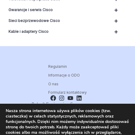
+
Gwarancje i serwis Cisco
+
Sieci bezprzewodowe Cisco
+
Kable i adaptery Cisco
Regulamin
Informacje o ODO
O nas
Formularz kontaktowy
Polsoft Engineering Sp. z o.o.
Nasza strona internetowa używa plików cookies (tzw.
ul. 73 Pułku Piechoty 1, 40-467 Katowice
ciasteczka) w celach statystycznych, reklamowych oraz
Skontaktuj się z nami:
funkcjonalnych. Dzięki nim możemy indywidualnie dostosować
32 209 80 39
stronę do twoich potrzeb. Każdy może zaakceptować pliki
cookies albo ma możliwość wyłączenia ich w przeglądarce,
E-mail: