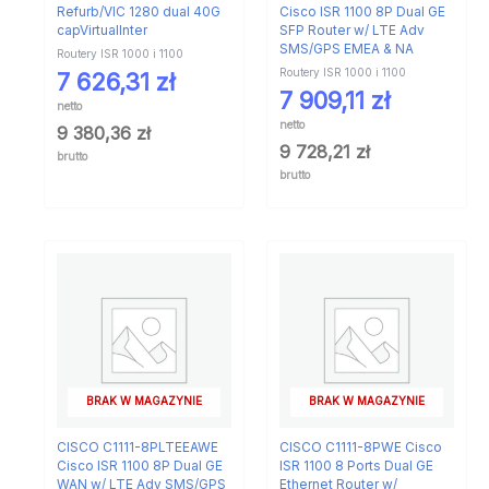
Refurb/VIC 1280 dual 40G
Cisco ISR 1100 8P Dual GE
capVirtualInter
SFP Router w/ LTE Adv
SMS/GPS EMEA & NA
Routery ISR 1000 i 1100
Routery ISR 1000 i 1100
7 626,31
zł
7 909,11
zł
netto
netto
9 380,36
zł
9 728,21
zł
brutto
brutto
BRAK W MAGAZYNIE
BRAK W MAGAZYNIE
CISCO C1111-8PLTEEAWE
CISCO C1111-8PWE Cisco
Cisco ISR 1100 8P Dual GE
ISR 1100 8 Ports Dual GE
WAN w/ LTE Adv SMS/GPS
Ethernet Router w/