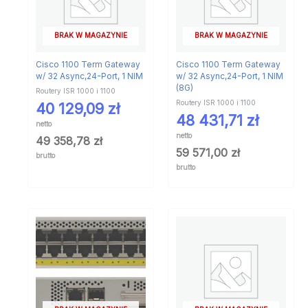
BRAK W MAGAZYNIE
BRAK W MAGAZYNIE
Cisco 1100 Term Gateway
Cisco 1100 Term Gateway
w/ 32 Async,24-Port, 1 NIM
w/ 32 Async,24-Port, 1 NIM
(8G)
Routery ISR 1000 i 1100
Routery ISR 1000 i 1100
40 129,09
zł
48 431,71
zł
netto
netto
49 358,78
zł
59 571,00
zł
brutto
brutto