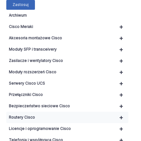
Zastosuj
Archiwum
+
Cisco Meraki
+
Akcesoria montażowe Cisco
+
Moduły SFP i transceivery
+
Zasilacze i wentylatory Cisco
+
Moduły rozszerzeń Cisco
+
Serwery Cisco UCS
+
Przełączniki Cisco
+
Bezpieczeństwo sieciowe Cisco
+
Routery Cisco
+
Licencje i oprogramowanie Cisco
+
Telefonia i współpraca Cisco