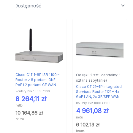
Cisco C1111-8P ISR 1100 –
Od ręki: 2 szt · centralny: 1
Router z 8 portami GbE
szt (na zapytanie)
PoE i 2 portami GE WAN
Cisco C1121-4P Integrated
Routery ISR 1000 i 1100
Services Router 1121 – 4x
GbE LAN, 2x GE/SFP WAN
8 264,11
zł
Routery ISR 1000 i 1100
netto
4 961,08
zł
10 164,86
zł
netto
brutto
6 102,13
zł
brutto