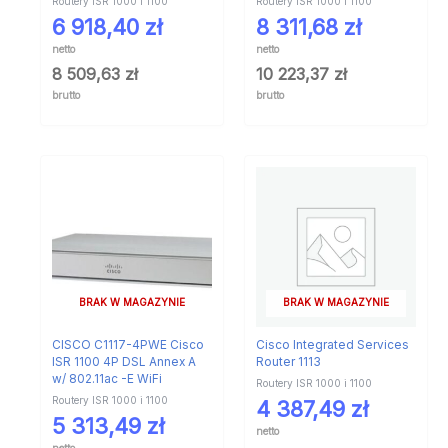
Routery ISR 1000 i 1100
Routery ISR 1000 i 1100
6 918,40
zł
8 311,68
zł
netto
netto
8 509,63
zł
10 223,37
zł
brutto
brutto
BRAK W MAGAZYNIE
BRAK W MAGAZYNIE
CISCO C1117-4PWE Cisco
Cisco Integrated Services
ISR 1100 4P DSL Annex A
Router 1113
w/ 802.11ac -E WiFi
Routery ISR 1000 i 1100
Routery ISR 1000 i 1100
4 387,49
zł
5 313,49
zł
netto
netto