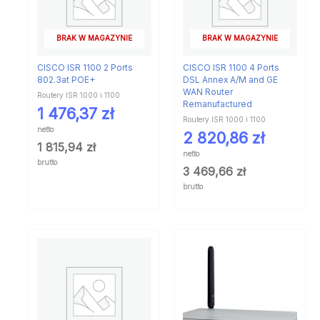
BRAK W MAGAZYNIE
BRAK W MAGAZYNIE
CISCO ISR 1100 2 Ports
CISCO ISR 1100 4 Ports
802.3at POE+
DSL Annex A/M and GE
WAN Router
Routery ISR 1000 i 1100
Remanufactured
1 476,37
zł
Routery ISR 1000 i 1100
netto
2 820,86
zł
1 815,94
zł
netto
brutto
3 469,66
zł
brutto