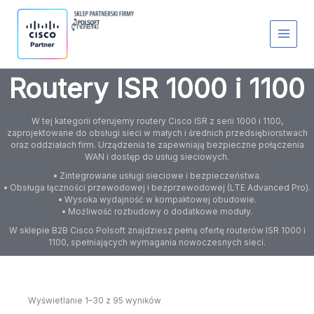
Przejdź
S
do
t
treści
a
t
u
s
Routery ISR 1000 i 1100
W tej kategorii oferujemy routery Cisco ISR z serii 1000 i 1100,
zaprojektowane do obsługi sieci w małych i średnich przedsiębiorstwach
oraz oddziałach firm. Urządzenia te zapewniają bezpieczne połączenia
WAN i dostęp do usług sieciowych.
• Zintegrowane usługi sieciowe i bezpieczeństwa.
• Obsługa łączności przewodowej i bezprzewodowej (LTE Advanced Pro).
• Wysoka wydajność w kompaktowej obudowie.
• Możliwość rozbudowy o dodatkowe moduły.
W sklepie B2B Cisco Polsoft znajdziesz pełną ofertę routerów ISR 1000 i
1100, spełniających wymagania nowoczesnych sieci.
Wyświetlanie 1–30 z 95 wyników