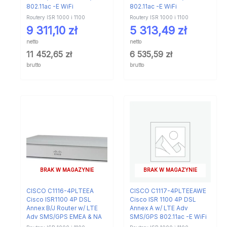
802.11ac -E WiFi
802.11ac -E WiFi
Routery ISR 1000 i 1100
Routery ISR 1000 i 1100
9 311,10
zł
5 313,49
zł
netto
netto
11 452,65
zł
6 535,59
zł
brutto
brutto
BRAK W MAGAZYNIE
BRAK W MAGAZYNIE
CISCO C1116-4PLTEEA
CISCO C1117-4PLTEEAWE
Cisco ISR1100 4P DSL
Cisco ISR 1100 4P DSL
Annex B/J Router w/ LTE
Annex A w/ LTE Adv
Adv SMS/GPS EMEA & NA
SMS/GPS 802.11ac -E WiFi