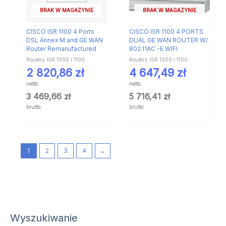
BRAK W MAGAZYNIE
BRAK W MAGAZYNIE
CISCO ISR 1100 4 Ports
CISCO ISR 1100 4 PORTS
DSL Annex M and GE WAN
DUAL GE WAN ROUTER W/
Router Remanufactured
802.11AC -E WIFI
Routery ISR 1000 i 1100
Routery ISR 1000 i 1100
2 820,86
zł
4 647,49
zł
netto
netto
3 469,66
zł
5 716,41
zł
brutto
brutto
1
2
3
4
→
Wyszukiwanie