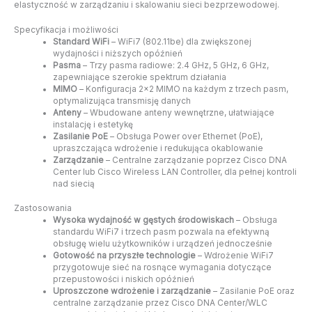
elastyczność w zarządzaniu i skalowaniu sieci bezprzewodowej.
Specyfikacja i możliwości
Standard WiFi
– WiFi7 (802.11be) dla zwiększonej
wydajności i niższych opóźnień
Pasma
– Trzy pasma radiowe: 2.4 GHz, 5 GHz, 6 GHz,
zapewniające szerokie spektrum działania
MIMO
– Konfiguracja 2×2 MIMO na każdym z trzech pasm,
optymalizująca transmisję danych
Anteny
– Wbudowane anteny wewnętrzne, ułatwiające
instalację i estetykę
Zasilanie PoE
– Obsługa Power over Ethernet (PoE),
upraszczająca wdrożenie i redukująca okablowanie
Zarządzanie
– Centralne zarządzanie poprzez Cisco DNA
Center lub Cisco Wireless LAN Controller, dla pełnej kontroli
nad siecią
Zastosowania
Wysoka wydajność w gęstych środowiskach
– Obsługa
standardu WiFi7 i trzech pasm pozwala na efektywną
obsługę wielu użytkowników i urządzeń jednocześnie
Gotowość na przyszłe technologie
– Wdrożenie WiFi7
przygotowuje sieć na rosnące wymagania dotyczące
przepustowości i niskich opóźnień
Uproszczone wdrożenie i zarządzanie
– Zasilanie PoE oraz
centralne zarządzanie przez Cisco DNA Center/WLC