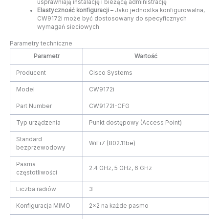
usprawniają instalację i bieżącą administrację
Elastyczność konfiguracji
– Jako jednostka konfigurowalna,
CW9172i może być dostosowany do specyficznych
wymagań sieciowych
Parametry techniczne
Parametr
Wartość
Producent
Cisco Systems
Model
CW9172i
Part Number
CW9172I-CFG
Typ urządzenia
Punkt dostępowy (Access Point)
Standard
WiFi7 (802.11be)
bezprzewodowy
Pasma
2.4 GHz, 5 GHz, 6 GHz
częstotliwości
Liczba radiów
3
Konfiguracja MIMO
2×2 na każde pasmo