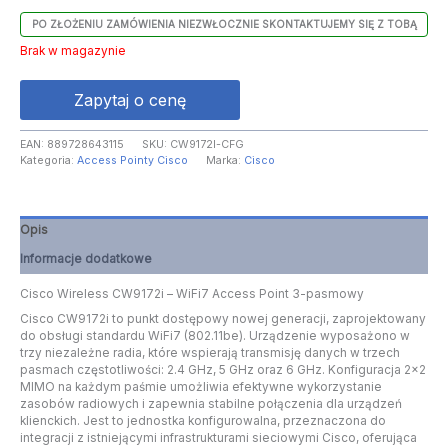
PO ZŁOŻENIU ZAMÓWIENIA NIEZWŁOCZNIE SKONTAKTUJEMY SIĘ Z TOBĄ
Brak w magazynie
Zapytaj o cenę
EAN:
889728643115
SKU:
CW9172I-CFG
Kategoria:
Access Pointy Cisco
Marka:
Cisco
Opis
Informacje dodatkowe
Cisco Wireless CW9172i – WiFi7 Access Point 3-pasmowy
Cisco CW9172i to punkt dostępowy nowej generacji, zaprojektowany
do obsługi standardu WiFi7 (802.11be). Urządzenie wyposażono w
trzy niezależne radia, które wspierają transmisję danych w trzech
pasmach częstotliwości: 2.4 GHz, 5 GHz oraz 6 GHz. Konfiguracja 2×2
MIMO na każdym paśmie umożliwia efektywne wykorzystanie
zasobów radiowych i zapewnia stabilne połączenia dla urządzeń
klienckich. Jest to jednostka konfigurowalna, przeznaczona do
integracji z istniejącymi infrastrukturami sieciowymi Cisco, oferująca