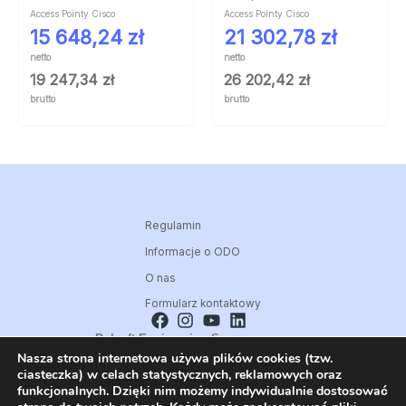
Access Pointy Cisco
Access Pointy Cisco
15 648,24
zł
21 302,78
zł
netto
netto
19 247,34
zł
26 202,42
zł
brutto
brutto
Regulamin
Informacje o ODO
O nas
Formularz kontaktowy
Polsoft Engineering Sp. z o.o.
Nasza strona internetowa używa plików cookies (tzw.
ul. 73 Pułku Piechoty 1, 40-467 Katowice
ciasteczka) w celach statystycznych, reklamowych oraz
Skontaktuj się z nami:
funkcjonalnych. Dzięki nim możemy indywidualnie dostosować
32 209 80 39