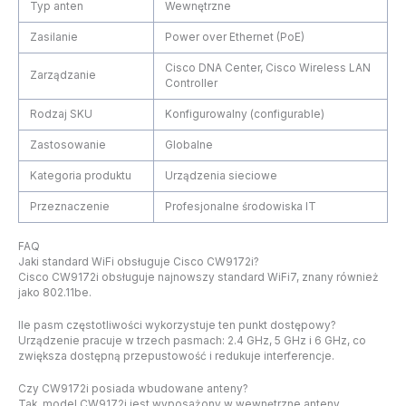
Typ anten
Wewnętrzne
Zasilanie
Power over Ethernet (PoE)
Cisco DNA Center, Cisco Wireless LAN
Zarządzanie
Controller
Rodzaj SKU
Konfigurowalny (configurable)
Zastosowanie
Globalne
Kategoria produktu
Urządzenia sieciowe
Przeznaczenie
Profesjonalne środowiska IT
FAQ
Jaki standard WiFi obsługuje Cisco CW9172i?
Cisco CW9172i obsługuje najnowszy standard WiFi7, znany również
jako 802.11be.
Ile pasm częstotliwości wykorzystuje ten punkt dostępowy?
Urządzenie pracuje w trzech pasmach: 2.4 GHz, 5 GHz i 6 GHz, co
zwiększa dostępną przepustowość i redukuje interferencje.
Czy CW9172i posiada wbudowane anteny?
Tak, model CW9172i jest wyposażony w wewnętrzne anteny.