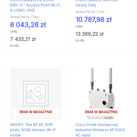
Cisco Catalyst C9120AXI-
Cisco Catalyst IW9165D
EWC-E – Access Point Wi-Fi
Heavy Duty
6 z EWC i PoE
Access Pointy Cisco
Access Pointy Cisco
10 787,98
zł
6 043,26
zł
netto
netto
13 269,22
zł
7 433,21
zł
brutto
brutto
BRAK W MAGAZYNIE
BRAK W MAGAZYNIE
IW9167, 11ax 6E AP, 8 RF
Cisco Punkt dostepowy
ports, ROW domain, Wi-Fi
Industrial Wireless AP 6300
mode
AC input