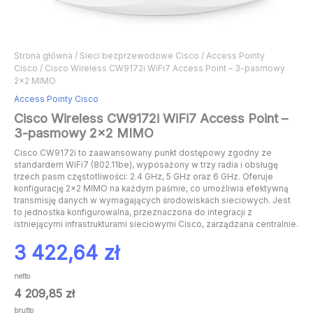
Strona główna
/
Sieci bezprzewodowe Cisco
/
Access Pointy
Cisco
/ Cisco Wireless CW9172i WiFi7 Access Point – 3-pasmowy
2×2 MIMO
Access Pointy Cisco
Cisco Wireless CW9172i WiFi7 Access Point –
3-pasmowy 2×2 MIMO
Cisco CW9172i to zaawansowany punkt dostępowy zgodny ze
standardem WiFi7 (802.11be), wyposażony w trzy radia i obsługę
trzech pasm częstotliwości: 2.4 GHz, 5 GHz oraz 6 GHz. Oferuje
konfigurację 2×2 MIMO na każdym paśmie, co umożliwia efektywną
transmisję danych w wymagających środowiskach sieciowych. Jest
to jednostka konfigurowalna, przeznaczona do integracji z
istniejącymi infrastrukturami sieciowymi Cisco, zarządzana centralnie.
3 422,64
zł
netto
4 209,85
zł
brutto