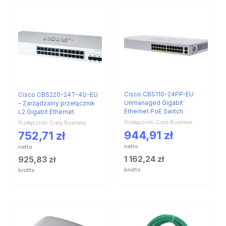
Cisco CBS110-24PP-EU
Cisco CBS220-24T-4G-EU
Unmanaged Gigabit
– Zarządzalny przełącznik
Ethernet PoE Switch
L2 Gigabit Ethernet
Przełączniki Cisco Business
Przełączniki Cisco Business
944,91
zł
752,71
zł
netto
netto
1 162,24
zł
925,83
zł
brutto
brutto