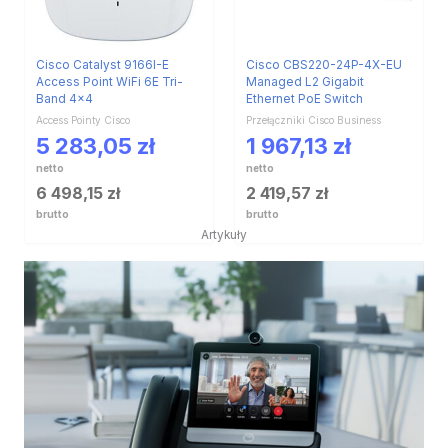
Cisco Catalyst 9166I-E
Cisco CBS220-24P-4X-EU
Access Point WiFi 6E Tri-
Managed L2 Gigabit
Band 4×4
Ethernet PoE Switch
Access Pointy Cisco
Przełączniki Cisco Business
5 283,05
zł
1 967,13
zł
netto
netto
6 498,15
zł
2 419,57
zł
brutto
brutto
Artykuły