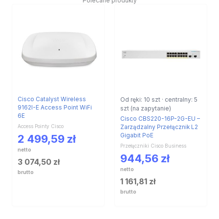
Polecane produkty
Cisco Catalyst Wireless
Od ręki: 10 szt · centralny: 5
9162I-E Access Point WiFi
szt (na zapytanie)
6E
Cisco CBS220-16P-2G-EU –
Access Pointy Cisco
Zarządzalny Przełącznik L2
Gigabit PoE
2 499,59
zł
Przełączniki Cisco Business
netto
944,56
zł
3 074,50
zł
netto
brutto
1 161,81
zł
brutto