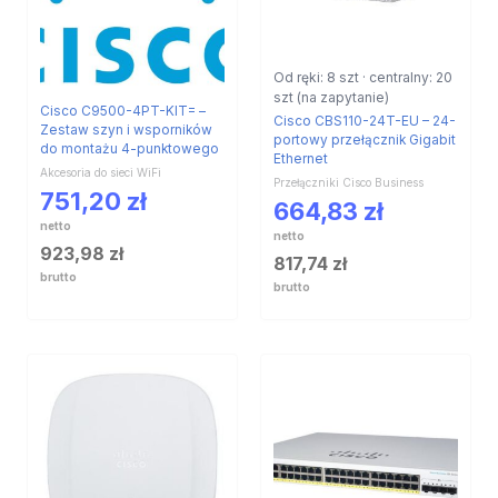
Od ręki: 8 szt · centralny: 20
szt (na zapytanie)
Cisco C9500-4PT-KIT= –
Cisco CBS110-24T-EU – 24-
Zestaw szyn i wsporników
portowy przełącznik Gigabit
do montażu 4-punktowego
Ethernet
Akcesoria do sieci WiFi
Przełączniki Cisco Business
751,20
zł
664,83
zł
netto
netto
923,98
zł
817,74
zł
brutto
brutto