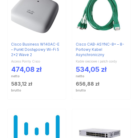
Cisco Business W140AC-E
Cisco CAB-ASYNC-8= – 8-
– Punkt Dostępowy Wi-Fi 5
Portowy Kabel
2×2 Wave 2
Asynchroniczny
Access Pointy Cisco
Kable sieciowe i patch cordy
474,08
zł
534,05
zł
netto
netto
583,12
zł
656,88
zł
brutto
brutto