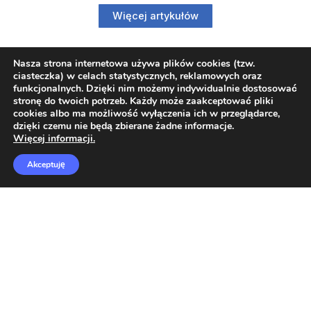
Więcej artykułów
Nasza strona internetowa używa plików cookies (tzw.
ciasteczka) w celach statystycznych, reklamowych oraz
funkcjonalnych. Dzięki nim możemy indywidualnie dostosować
stronę do twoich potrzeb. Każdy może zaakceptować pliki
Regulamin
cookies albo ma możliwość wyłączenia ich w przeglądarce,
dzięki czemu nie będą zbierane żadne informacje.
Informacje o ODO
Więcej informacji.
O nas
Akceptuję
Formularz kontaktowy
Polsoft Engineering Sp. z o.o.
ul. 73 Pułku Piechoty 1, 40-467 Katowice
Skontaktuj się z nami:
32 209 80 39
E-mail:
CISCO@POLSOFT.PL